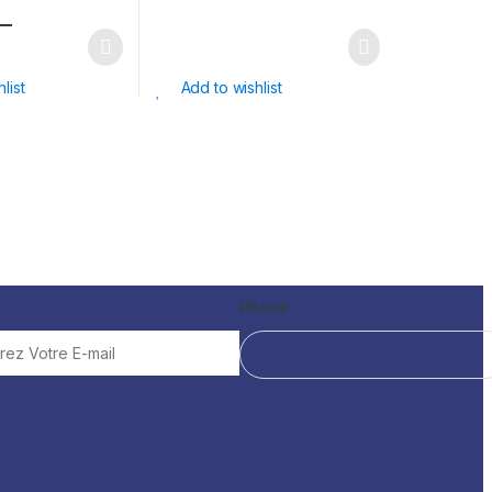
–
list
Add to wishlist
*
Phone