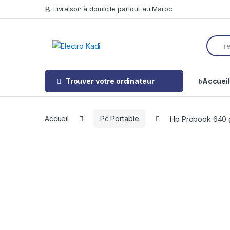
Skip
Skip
Livraison à domicile partout au Maroc
to
to
navigation
content
Searc
for:
Trouver votre ordinateur
Accueil
Accueil
Pc Portable
Hp Probook 640 g