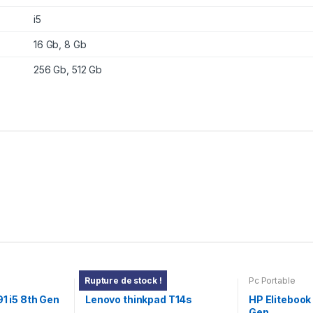
i5
16 Gb, 8 Gb
256 Gb, 512 Gb
Pc Portable
Pc Portable
Rupture de stock !
91 i5 8th Gen
Lenovo thinkpad T14s
HP Elitebook 
Gen