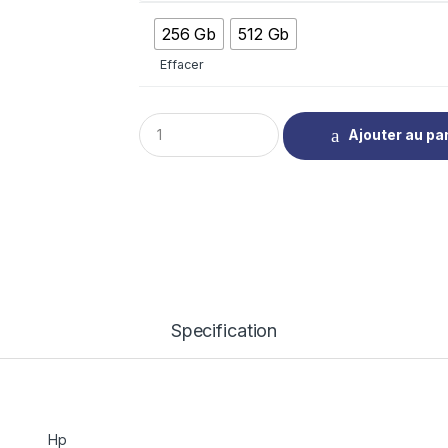
256 Gb
512 Gb
Effacer
Q
Ajouter au pa
u
a
n
t
i
t
y
Specification
Hp