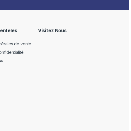
ientèles
Visitez Nous
nérales de vente
nfidentialité
us