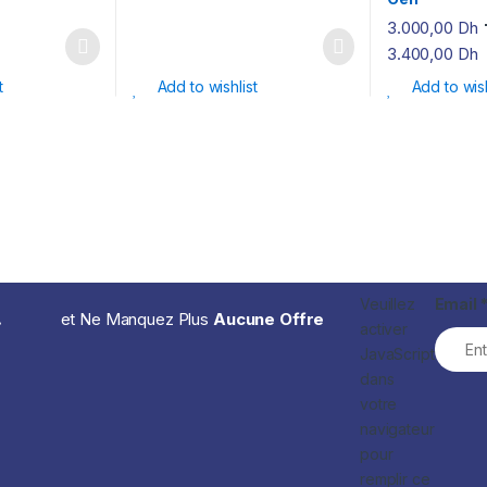
3.000,00
Dh
3.400,00
Dh
t
Add to wishlist
Add to wish
Veuillez
Email
.
et Ne Manquez Plus
Aucune Offre
activer
JavaScript
dans
votre
navigateur
pour
remplir ce