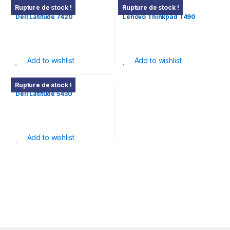
Pc Portable
Pc Portable
Rupture de stock !
Rupture de stock !
Dell Latitude 7420
Lenovo Thinkpad T490
Add to wishlist
Add to wishlist
Pc Portable
Rupture de stock !
Dell Latitude 5430
Add to wishlist