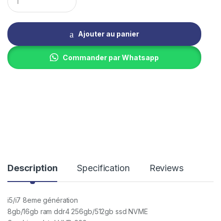
u
a
n
t
Ajouter au panier
i
t
y
Commander par Whatsapp
Description
Specification
Reviews
i5/i7 8eme génération
8gb/16gb ram ddr4 256gb/512gb ssd NVME