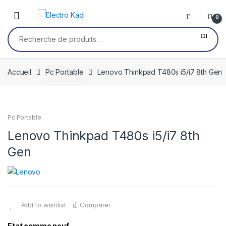
Skip
Skip
to
to
0
navigation
content
Recherche
pour :
Accueil
Pc Portable
Lenovo Thinkpad T480s i5/i7 8th Gen
Pc Portable
Lenovo Thinkpad T480s i5/i7 8th
Gen
Add to wishlist
Comparer
Etat comme neuf