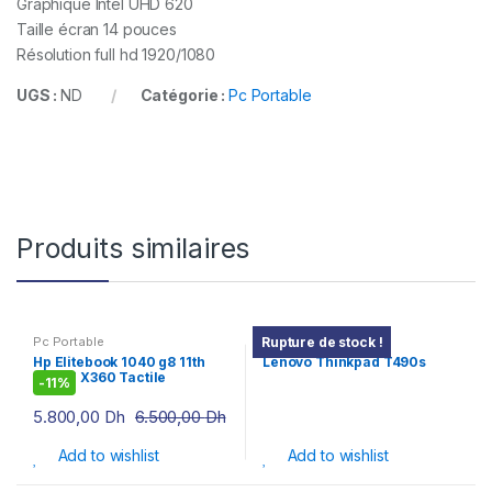
Graphique Intel UHD 620
Taille écran 14 pouces
Résolution full hd 1920/1080
UGS :
ND
Catégorie :
Pc Portable
Produits similaires
Pc Portable
Pc Portable
Rupture de stock !
Hp Elitebook 1040 g8 11th
Lenovo Thinkpad T490s
Gen i7 X360 Tactile
-
11%
5.800,00
Dh
6.500,00
Dh
Add to wishlist
Add to wishlist