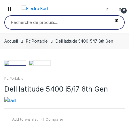
Skip
Skip
to
to
0
navigation
content
Recherche
pour :
Accueil
Pc Portable
Dell latitude 5400 i5/i7 8th Gen
Pc Portable
Dell latitude 5400 i5/i7 8th Gen
Add to wishlist
Comparer