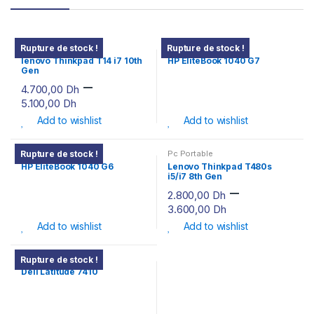
Pc Portable
Pc Portable
Rupture de stock !
Rupture de stock !
lenovo Thinkpad T14 i7 10th
HP EliteBook 1040 G7
Gen
–
4.700,00
Dh
5.100,00
Dh
Add to wishlist
Add to wishlist
Pc Portable
Pc Portable
Rupture de stock !
HP EliteBook 1040 G6
Lenovo Thinkpad T480s
i5/i7 8th Gen
–
2.800,00
Dh
3.600,00
Dh
Add to wishlist
Add to wishlist
Pc Portable
Rupture de stock !
Dell Latitude 7410