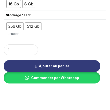
16 Gb
8 Gb
Stockage "ssd"
256 Gb
512 Gb
Effacer
Q
u
a
n
t
Ajouter au panier
i
t
y
Commander par Whatsapp