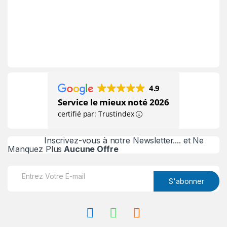
4.9
Service le mieux noté 2026
certifié par: Trustindex
Inscrivez-vous à notre Newsletter.... et Ne
Manquez Plus
Aucune Offre
E
m
S'abonner
a
i
l
*