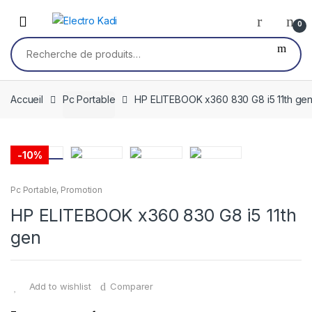
Skip
Skip
to
to
0
navigation
content
Recherche
pour :
Accueil
Pc Portable
HP ELITEBOOK x360 830 G8 i5 11th ge
-
10%
Pc Portable
,
Promotion
HP ELITEBOOK x360 830 G8 i5 11th
gen
Add to wishlist
Comparer