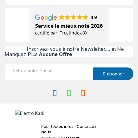
4.9
Service le mieux noté 2026
certifié par: Trustindex
Inscrivez-vous à notre Newsletter.... et Ne
Manquez Plus
Aucune Offre
E
m
S'abonner
a
i
l
*
Pour toutes infos ! Contactez
Nous