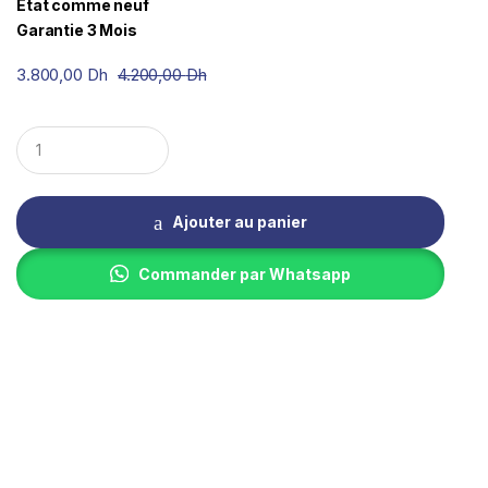
Etat comme neuf
Garantie 3 Mois
3.800,00
Dh
4.200,00
Dh
Q
u
a
n
t
Ajouter au panier
i
t
y
Commander par Whatsapp