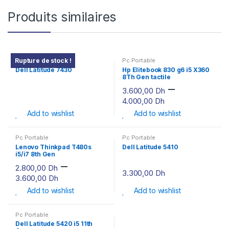
Produits similaires
Pc Portable
Pc Portable
Rupture de stock !
Dell Latitude 7430
Hp Elitebook 830 g6 i5 X360
8Th Gen tactile
–
3.600,00
Dh
4.000,00
Dh
Add to wishlist
Add to wishlist
Pc Portable
Pc Portable
Lenovo Thinkpad T480s
Dell Latitude 5410
i5/i7 8th Gen
–
2.800,00
Dh
3.300,00
Dh
3.600,00
Dh
Add to wishlist
Add to wishlist
Pc Portable
Dell Latitude 5420 i5 11th