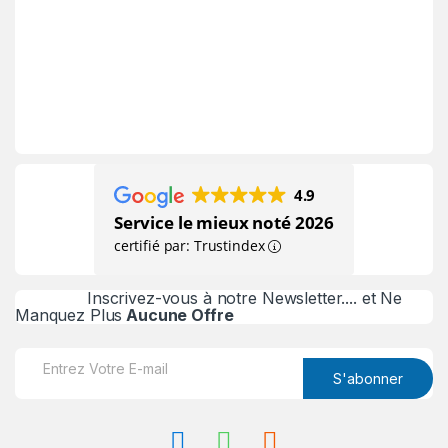
4.9
Service le mieux noté 2026
certifié par: Trustindex
Inscrivez-vous à notre Newsletter.... et Ne
Manquez Plus
Aucune Offre
E
m
S'abonner
a
i
l
*