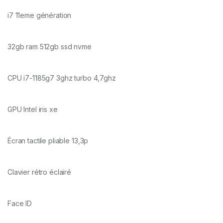
i7 11eme génération
32gb ram 512gb ssd nvme
CPU i7-1185g7 3ghz turbo 4,7ghz
GPU Intel iris xe
Écran tactile pliable 13,3p
Clavier rétro éclairé
Face ID