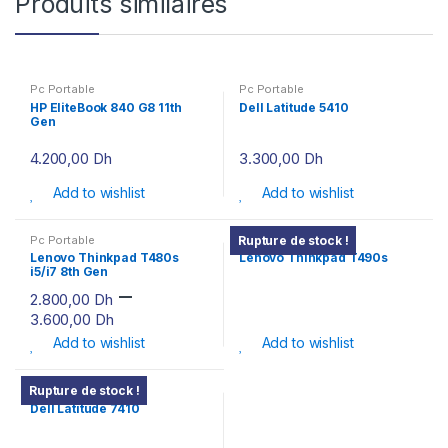
Produits similaires
Pc Portable
Pc Portable
HP EliteBook 840 G8 11th
Dell Latitude 5410
Gen
4.200,00
Dh
3.300,00
Dh
Add to wishlist
Add to wishlist
Pc Portable
Pc Portable
Rupture de stock !
Lenovo Thinkpad T480s
Lenovo Thinkpad T490s
i5/i7 8th Gen
–
2.800,00
Dh
3.600,00
Dh
Add to wishlist
Add to wishlist
Pc Portable
Rupture de stock !
Dell Latitude 7410