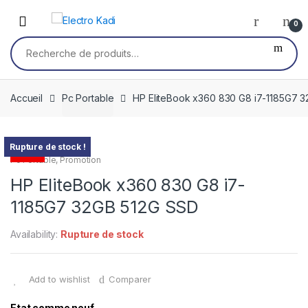
Skip
Skip
to
to
0
navigation
content
Recherche
pour :
Accueil
Pc Portable
HP EliteBook x360 830 G8 i7-1185G7 
Rupture de stock !
-
9%
Pc Portable
,
Promotion
HP EliteBook x360 830 G8 i7-
1185G7 32GB 512G SSD
Availability:
Rupture de stock
Add to wishlist
Comparer
Etat comme neuf