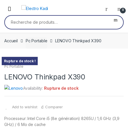
Skip
Skip
to
to
0
navigation
content
Recherche
pour :
Accueil
Pc Portable
LENOVO Thinkpad X390
Rupture de stock !
Pc Portable
LENOVO Thinkpad X390
Availability:
Rupture de stock
Add to wishlist
Comparer
Processeur: Intel Core i5 (8e génération) 8265U / 1,6 GHz (3,9
GHz) / 6 Mo de cache