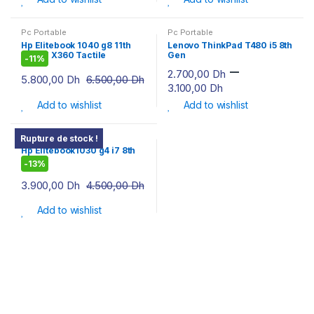
Pc Portable
Pc Portable
Hp Elitebook 1040 g8 11th
Lenovo ThinkPad T480 i5 8th
Gen i7 X360 Tactile
Gen
-
11%
–
2.700,00
Dh
5.800,00
Dh
6.500,00
Dh
3.100,00
Dh
Add to wishlist
Add to wishlist
Pc Portable
Rupture de stock !
Hp Elitebook1030 g4 i7 8th
Gen
-
13%
3.900,00
Dh
4.500,00
Dh
Add to wishlist